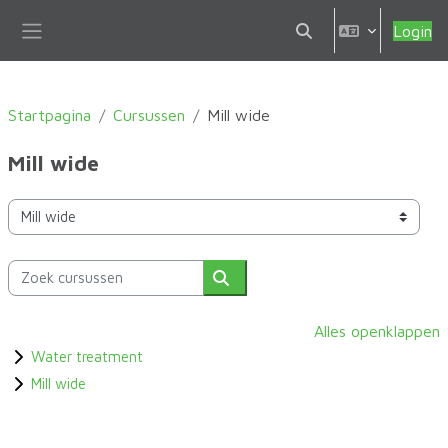
Ga naar hoofdinhoud
Login
Schakel zoek invoer
Zijpaneel
Startpagina
Cursussen
Mill wide
Mill wide
Cursuscategorieën
Zoek cursussen
Zoek cursussen
Alles openklappen
Water treatment
Mill wide