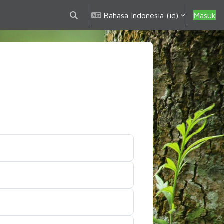
Bahasa Indonesia ‎(id)‎
Masuk
Alihkan input pencarian
rsus