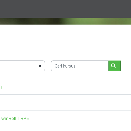
Cari kursus
Cari ku
g
TwinRoll TRPE