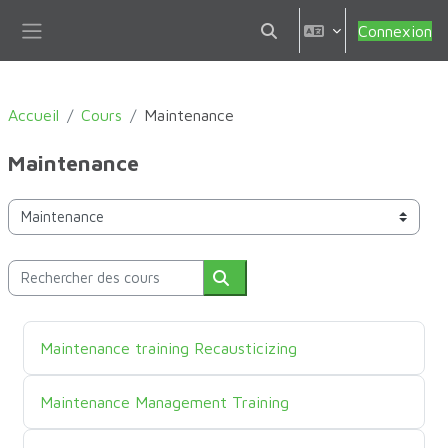
Passer au contenu principal
Connexion
Activer/désactiver la sais
Panneau latéral
Accueil
Cours
Maintenance
Maintenance
Catégories de cours
Rechercher des cours
Rechercher des cours
Nom du cours
Maintenance training Recausticizing
Nom du cours
Maintenance Management Training