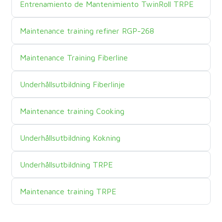
Nom du cours
Entrenamiento de Mantenimiento TwinRoll TRPE
Nom du cours
Maintenance training refiner RGP-268
Nom du cours
Maintenance Training Fiberline
Nom du cours
Underhållsutbildning Fiberlinje
Nom du cours
Maintenance training Cooking
Nom du cours
Underhållsutbildning Kokning
Nom du cours
Underhållsutbildning TRPE
Nom du cours
Maintenance training TRPE