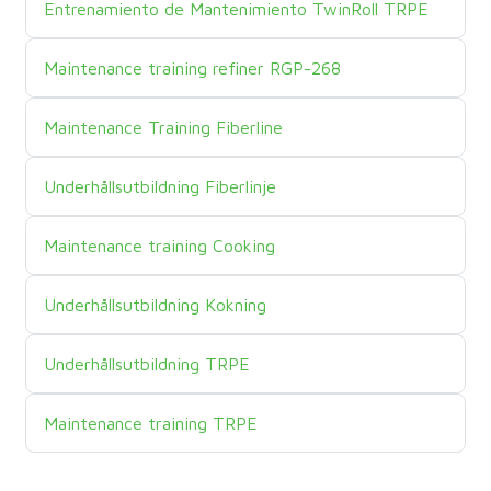
Kurssin nimi
Entrenamiento de Mantenimiento TwinRoll TRPE
Kurssin nimi
Maintenance training refiner RGP-268
Kurssin nimi
Maintenance Training Fiberline
Kurssin nimi
Underhållsutbildning Fiberlinje
Kurssin nimi
Maintenance training Cooking
Kurssin nimi
Underhållsutbildning Kokning
Kurssin nimi
Underhållsutbildning TRPE
Kurssin nimi
Maintenance training TRPE