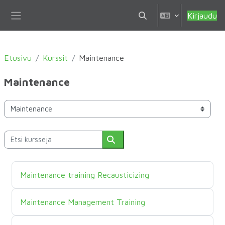
Siirry pääsisältöön
Kirjaudu
Vaihda hakusyöttöä
Sivupaneeli
Etusivu
Kurssit
Maintenance
Maintenance
Kurssikategoriat
Etsi kursseja
Etsi kursseja
Kurssin nimi
Maintenance training Recausticizing
Kurssin nimi
Maintenance Management Training